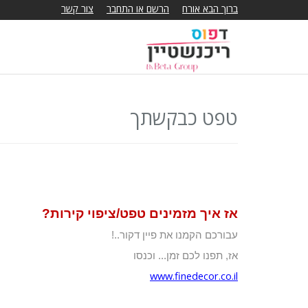
ברוך הבא אורח
הרשם או התחבר
צור קשר
טפט כבקשתך
אז איך מזמינים טפט/ציפוי קירות?
עבורכם הקמנו את פיין דקור..!
אז, תפנו לכם זמן... וכנסו
www.finedecor.co.il