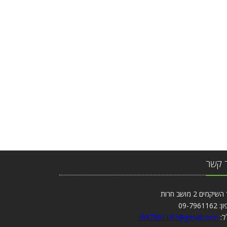
 קשר
יקמים 2 מושב חרות
09-79611
ל:
r097961162@gmail.com