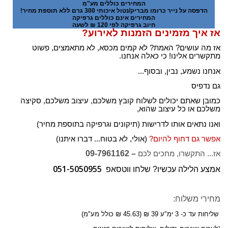
המחירים כוללים מע"מ
הדפסה על נייר כרומו מבריק/נטול איכותי 300 גרם ללא תוספת מחיר!
המחירים אינם כוללים גרפיקה
חיוב גרפיקה לפי 120 ₪ לשעה
אז איך מזמינים הזמנות לאירוע?
אז מה עושים? האמת? לא קמים מכסא, לא מתאמצים, פשוט
מתקשרים אלינו! כי כאלה אנחנו.
אנחנו נשמע, נבין, ובסוף...
גם נדפיס
כמובן שאתם יכולים לשלוח קובץ משלכם, עיצוב משלכם, סקיצה
משלכם או כל עיצוב שהוא,
ואנו נתאים אותו לדרישות (תיקונים וגרפיקה בתוספת מחיר)
אפשר גם דחוף להיום?
(אולי, לא בטוח... דברו איתנו)
– 09-7961162
אז... התקשרו, מחכים לכם
051-5050955
אמצע הלילה עכשיו? שלחו ווטסאפ
מחירי משלוח:
שליחות עד כ- 3 ימ"ע 39 ₪ (45.63 ₪ כולל מע"מ)